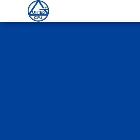
岐
阜
ユ
ナ
イ
テ
ッ
ド